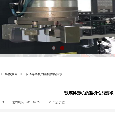
>>
媒体报道
>>
玻璃异形机的整机性能要求
玻璃异形机的整机性能要求
l-33
|
发布时间:
2016-09-27
|
2162
次浏览
|