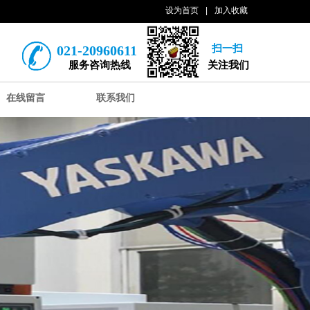
设为首页
|
加入收藏
021-20960611
扫一扫
服务咨询热线
关注我们
在线留言
联系我们